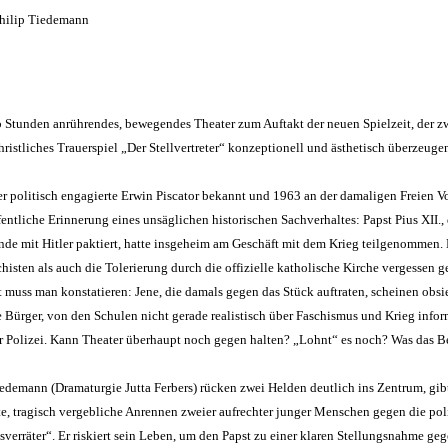
Philip Tiedemann
tunden anrührendes, bewegendes Theater zum Auftakt der neuen Spielzeit, der zwe
ristliches Trauerspiel „Der Stellvertreter“ konzeptionell und ästhetisch überzeug
der politisch engagierte Erwin Piscator bekannt und 1963 an der damaligen Freien 
fentliche Erinnerung eines unsäglichen historischen Sachverhaltes: Papst Pius XII.,
nde mit Hitler paktiert, hatte insgeheim am Geschäft mit dem Krieg teilgenommen
sten als auch die Tolerierung durch die offizielle katholische Kirche vergessen ge
 muss man konstatieren: Jene, die damals gegen das Stück auftraten, scheinen obsi
ürger, von den Schulen nicht gerade realistisch über Faschismus und Krieg informi
der Polizei. Kann Theater überhaupt noch gegen halten? „Lohnt“ es noch? Was das Ber
demann (Dramaturgie Jutta Ferbers) rücken zwei Helden deutlich ins Zentrum, gibt
e, tragisch vergebliche Anrennen zweier aufrechter junger Menschen gegen die poli
esverräter“. Er riskiert sein Leben, um den Papst zu einer klaren Stellungsnahme 