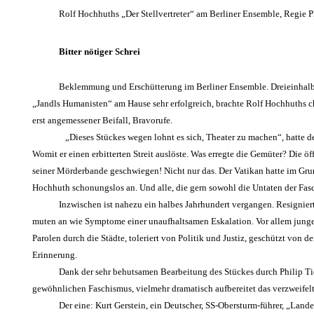
Rolf Hochhuths „Der Stellvertreter“ am Berliner Ensemble, Regie 
Bitter nötiger Schrei
Beklemmung und Erschütterung im Berliner Ensemble. Dreieinhalb S
„Jandls Humanisten“ am Hause sehr erfolgreich, brachte Rolf Hochhuths ch
erst angemessener Beifall, Bravorufe.
„Dieses Stückes wegen lohnt es sich, Theater zu machen“, hatte 
Womit er einen erbitterten Streit auslöste. Was erregte die Gemüter? Die öf
seiner Mörderbande geschwiegen! Nicht nur das. Der Vatikan hatte im Gru
Hochhuth schonungslos an. Und alle, die gern sowohl die Untaten der Faschi
Inzwischen ist nahezu ein halbes Jahrhundert vergangen. Resigniert
muten an wie Symptome einer unaufhaltsamen Eskalation. Vor allem junge B
Parolen durch die Städte, toleriert von Politik und Justiz, geschützt von 
Erinnerung.
Dank der sehr behutsamen Bearbeitung des Stückes durch Philip Tie
gewöhnlichen Faschismus, vielmehr dramatisch aufbereitet das verzweifelt
Der eine: Kurt Gerstein, ein Deutscher, SS-Obersturm-führer, „Land