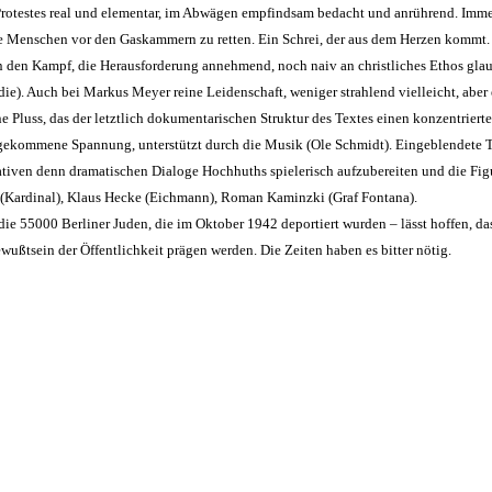
 Protestes real und elementar, im Abwägen empfindsam bedacht und anrührend. Imme
he Menschen vor den Gaskammern zu retten. Ein Schrei, der aus dem Herzen kommt.
kt in den Kampf, die Herausforderung annehmend, noch naiv an christliches Ethos 
ie). Auch bei Markus Meyer reine Leidenschaft, weniger strahlend vielleicht, aber 
Pluss, das der letztlich dokumentarischen Struktur des Textes einen konzentrierten 
ufgekommene Spannung, unterstützt durch die Musik (Ole Schmidt). Eingeblendete Te
ormativen denn dramatischen Dialoge Hochhuths spielerisch aufzubereiten und die Fi
tz (Kardinal), Klaus Hecke (Eichmann), Roman Kaminzki (Graf Fontana).
ie 55000 Berliner Juden, die im Oktober 1942 deportiert wurden – lässt hoffen, d
wußtsein der Öffentlichkeit prägen werden. Die Zeiten haben es bitter nötig.