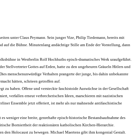
iten unter Claus Peymann. Sein junger Vize, Philip Tiedemann, bereits mit
end auf die Bühne. Minutenlang andächtige Stille am Ende der Vorstellung, dann
Volksbühne in Westberlin Rolf Hochhuths episch-dramatisches Werk uraufgeführt.
 der Stellvertreter Gottes auf Erden, hatte zu den ungeheuren Gräueln Hitlers und
. Dies menschenunwürdige Verhalten prangerte der junge, bis dahin unbekannte
macht hätten, schrieen getroffen auf.
egt zu haben. Offene und versteckte faschistoide Auswüchse in der Gesellschaft
ert, verfallen erneut verbrecherischen Ideen, marschieren mit nazistischen
liner Ensemble jetzt offeriert, ist mehr als nur mahnende antifaschistische
 es weniger eine breite, genrehafte episch-historische Bestandsaufnahme des
tische Borniertheit der reaktionären katholischen Kirchen-Hierarchie.
gegen den Holocaust zu bewegen. Michael Maertens gibt ihm kongenial Gestalt.