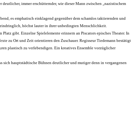
r deutlicher, immer erschütternder, wie dieser Mann zwischen „nazistischem
glaubend, es emphatisch einklagend gegenüber dem schamlos taktierenden und
eindringlich, höchst lauter in ihrer unbedingten Menschlichkeit.
Platz gibt. Einzelne Spielelemente erinnern an Piscators episches Theater. In
xte zu Ort und Zeit orientieren den Zuschauer. Regisseur Tiedemann bestätigt
guren plastisch zu verlebendigen. Ein kreatives Ensemble vorzüglicher
ass sich hauptstädtische Bühnen deutlicher und mutiger denn in vergangenen