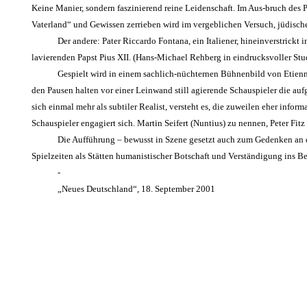
Keine Manier, sondern faszinierend reine Leidenschaft. Im Aus-bruch des
Vaterland“ und Gewissen zerrieben wird im vergeblichen Versuch, jüdisc
Der andere: Pater Riccardo Fontana, ein Italiener, hineinverstric
lavierenden Papst Pius XII. (Hans-Michael Rehberg in eindrucksvoller Stud
Gespielt wird in einem sachlich-nüchternen Bühnenbild von Etienne 
den Pausen halten vor einer Leinwand still agierende Schauspieler die a
sich einmal mehr als subtiler Realist, versteht es, die zuweilen eher inf
Schauspieler engagiert sich. Martin Seifert (Nuntius) zu nennen, Peter Fi
Die Aufführung – bewusst in Szene gesetzt auch zum Gedenken an d
Spielzeiten als Stätten humanistischer Botschaft und Verständigung ins Be
-
„Neues Deutschland“, 18. September 2001