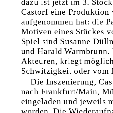
dazu ist jetzt im 3. Sto
Castorf eine Produktio
aufgenommen hat: die Pa
Motiven eines Stückes v
Spiel sind Susanne Düll
und Harald Warmbrunn. M
Akteuren, kriegt möglic
Schwitzigkeit oder vom M
Die Inszenierung, Cast
nach Frankfurt/Main, M
eingeladen und jeweils m
worden. Die Wiederaufn