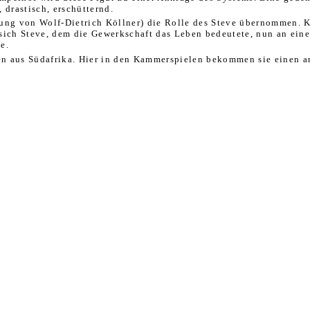
 drastisch, erschütternd.
nkung von Wolf-Dietrich Köllner) die Rolle des Steve übernommen. 
er sich Steve, dem die Gewerkschaft das Leben bedeutete, nun an ei
e.
en aus Südafrika. Hier in den Kammerspielen bekommen sie einen a