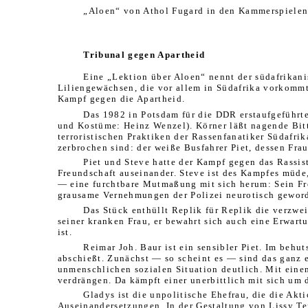
„Aloen“ von Athol Fugard in den Kammerspielen 
Tribunal gegen Apartheid
Eine „Lektion über Aloen“ nennt der südafrikani
Liliengewächsen, die vor allem in Südafrika vorkommt
Kampf gegen die Apartheid.
Das 1982 in Potsdam für die DDR erstaufgeführt
und Kostüme: Heinz Wenzel). Körner läßt nagende Bitt
terroristischen Praktiken der Rassenfanatiker Südafri
zerbrochen sind: der weiße Busfahrer Piet, dessen Fr
Piet und Steve hatte der Kampf gegen das Rassi
Freundschaft auseinander. Steve ist des Kampfes müde,
— eine furchtbare Mutmaßung mit sich herum: Sein Fre
grausame Vernehmungen der Polizei neurotisch geworde
Das Stück enthüllt Replik für Replik die verzwe
seiner kranken Frau, er bewahrt sich auch eine Erwartu
ist.
Reimar Joh. Baur ist ein sensibler Piet. Im beh
abschießt. Zunächst — so scheint es — sind das ganz 
unmenschlichen sozialen Situation deutlich. Mit einem
verdrängen. Da kämpft einer unerbittlich mit sich u
Gladys ist die unpolitische Ehefrau, die die Akt
Auseinandersetzungen. In der Gestaltung von Lissy Tem