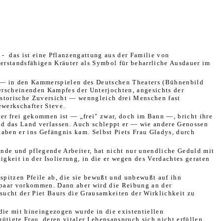
-
das ist eine Pflanzengattung aus der Familie von
erstandsfähigen Kräuter als Symbol für beharrliche Ausdauer im
nd — in den Kammerspielen des Deutschen Theaters (Bühnenbild
 erscheinenden Kampfes der Unterjochten, angesichts der
historische Zuversicht — wenngleich drei Menschen fast
ewerkschafter Steve.
r frei gekommen ist — „frei" zwar, doch im Bann —, bricht ihre
und das Land verlassen. Auch schleppt er — wie andere Genossen
aben er ins Gefängnis kam. Selbst Piets Frau Gladys, durch
lnde und pflegende Arbeiter, hat nicht nur unendliche Geduld mit
igkeit in der Isolierung, in die er wegen des Verdachtes geraten
spitzen Pfeile ab, die sie bewußt und unbewußt auf ihn
hepaar vorkommen. Dann aber wird die Reibung an der
sucht der Piet Baurs die Grausamkeiten der Wirklichkeit zu
 die mit hineingezogen wurde in die existentiellen
tigte Frau, deren vitaler Lebensanspruch sich nicht erfüllen