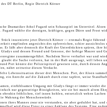
des DT Berlin, Regie Dietrich Körner
sche Dramatiker Athol Fugard sein Schauspiel im Untertitel. Aloen
. Fugard wählte die dornigen, kräftigen, gegen Dürre und Frost wid
e Stück inszenierte jetzt Dietrich Körner — erstmals Regie führe
erkeit empfinden angesichts des opferreichen, schier aussichtslos
kas. Er läßt aber dennoch die Kraft der Unterdrückten spüren, ihre 
au Gladys und dessen Freund und Genosse, der farbige Maurer und G
stenregime zusammengeführt. Nachdem Steve verhaftet war und wiede
 glaubt die Sache verloren, hat in der Haft ausgesagt, will leben 
und Piet könnte der Polizeispitzel gewesen sein, durch dessen Ang
n, nährt zeitweise diesen Verdacht.
ifelte Lebenssituation dieser drei Menschen. Piet, der Aloen samme
ng, ein Anrecht auf die Zukunft durch eine tapfere, weise Standhaft
utsamen, einfühlsamen Umgang mit Gladys fängt er immer wieder die 
einfach nur gegenseitige Bissigkeiten, wie sie bei manch altem E
 obenhin fröhlichen, tief innen hohlen, entsetzlich wehen Lachen 
m die Wahrung der Menschenwürde.
ionen ihres Mannes zwar nie verstanden, sie aber geduldet hat, und
pelhof wird diese Figur zu einer Anklage des Systems. Eine gedemü