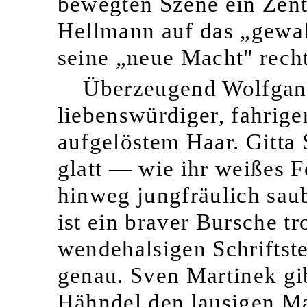
bewegten Szene ein Zent
Hellmann auf das „gewalt
seine „neue Macht" recht
Überzeugend Wolfgang
liebenswürdiger, fahriger
aufgelöstem Haar. Gitta
glatt — wie ihr weißes F
hinweg jungfräulich sau
ist ein braver Bursche tr
wendehalsigen Schriftste
genau. Sven Martinek gi
Hähndel den lausigen M